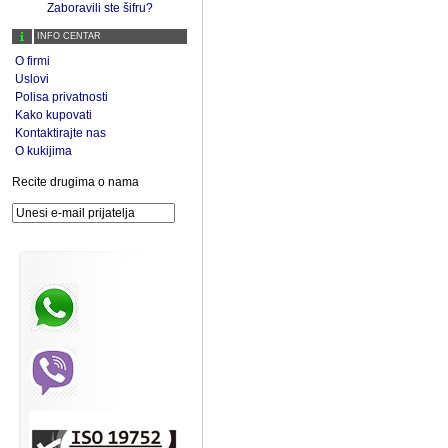
Zaboravili ste šifru?
INFO CENTAR
O firmi
Uslovi
Polisa privatnosti
Kako kupovati
Kontaktirajte nas
O kukijima
Recite drugima o nama