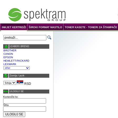
INKJET KERTRIDŽI
ŠIROKI FORMAT MASTILO
TONER KASETE - TONERI ZA ŠTAMPAČE 
IZABERI BREND
BROTHER
CANON
EPSON
HEWLETT-PACKARD
LEXMARK
Zemlja / јezik
RSD
ULOGUJ SE
Korisnički br.
Šifra