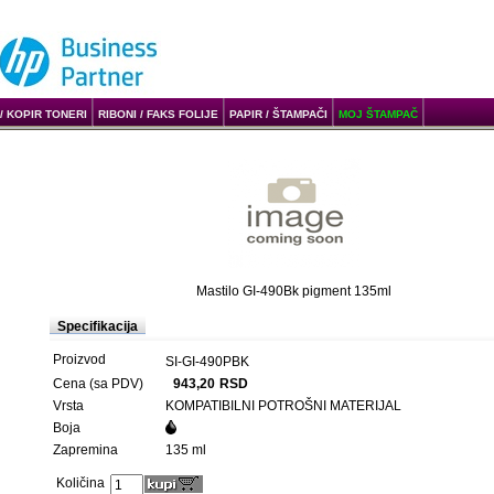
/ KOPIR TONERI
RIBONI / FAKS FOLIJE
PAPIR / ŠTAMPAČI
MOJ ŠTAMPAČ
Mastilo GI-490Bk pigment 135ml
Specifikacija
Proizvod
SI-GI-490PBK
Cena (sa PDV)
943,20
RSD
Vrsta
KOMPATIBILNI POTROŠNI MATERIJAL
Boja
Zapremina
135 ml
Količina