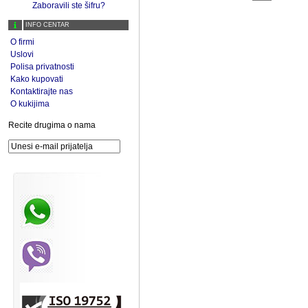
Zaboravili ste šifru?
INFO CENTAR
O firmi
Uslovi
Polisa privatnosti
Kako kupovati
Kontaktirajte nas
O kukijima
Recite drugima o nama