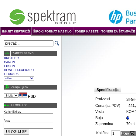
INKJET KERTRIDŽI
ŠIROKI FORMAT MASTILO
TONER KASETE - TONERI ZA ŠTAMPAČE 
IZABERI BREND
BROTHER
CANON
EPSON
HEWLETT-PACKARD
LEXMARK
Zemlja / јezik
Specifikacija
RSD
Proizvod
SI-GI
Cena (sa PDV)
441,
ULOGUJ SE
Vrsta
KOMP
Korisnički br.
Boja
Šifra
Zapremina
70 ml
Količina