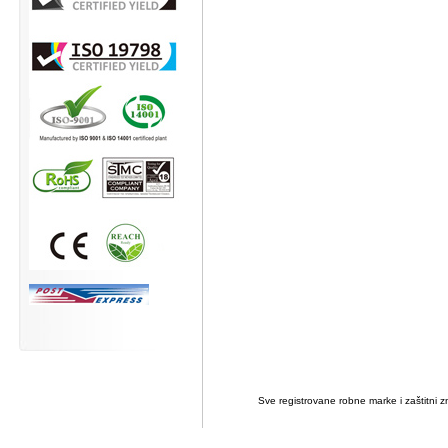
Sve registrovane robne marke i zaštitni zn