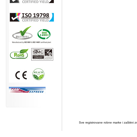
Sve registrovane robne marke i zaštitni zn