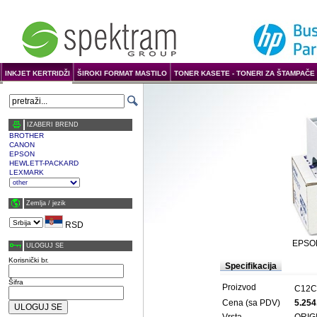
INKJET KERTRIDŽI
ŠIROKI FORMAT MASTILO
TONER KASETE - TONERI ZA ŠTAMPAČE 
IZABERI BREND
BROTHER
CANON
EPSON
HEWLETT-PACKARD
LEXMARK
Zemlja / јezik
RSD
EPSON
ULOGUJ SE
Korisnički br.
Specifikacija
Šifra
Proizvod
C12C
Cena (sa PDV)
5.254