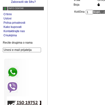
Vrsta
ORIG
Zaboravili ste šifru?
Boja
INFO CENTAR
Količina
O firmi
Uslovi
Polisa privatnosti
Kako kupovati
Kontaktirajte nas
O kukijima
Recite drugima o nama