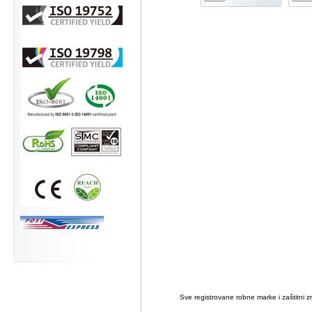
Sve registrovane robne marke i zaštitni zn