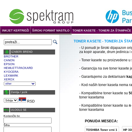
INKJET KERTRIDŽI
ŠIROKI FORMAT MASTILO
TONER KASETE - TONERI ZA ŠTAMPAČE 
TONER KASETE - TONERI ZA ŠTA
- U ponudi je široki dijapazon ori
za kopir aparate, drum jedinica i
IZABERI BREND
BROTHER
- Toner kasete su proizvedene u 
CANON
EPSON
HEWLETT-PACKARD
- Garancija na sve toner kasete 
KYOCERA
LEXMARK
- Garantujemo za deklarisani
kap
XEROX
- Kod naših toner kaseta nema ra
Zemlja / јezik
- Kompatibilne toner kasete su
50
toner kasetama
RSD
- Kompatibilne toner kasete su
n 
toner kasetama
ULOGUJ SE
Korisnički br.
PONUDA MESECA:
Šifra
TOSHIBA Toner crni 1
HP 33