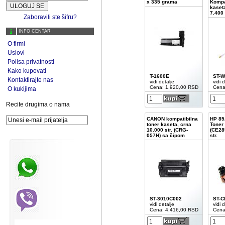
x 335 grama
Kompa
kaset
7.400 
Zaboravili ste šifru?
INFO CENTAR
O firmi
Uslovi
Polisa privatnosti
Kako kupovati
T-1600E
ST-W
Kontaktirajte nas
vidi detalje
vidi d
Cena: 1.920,00 RSD
Cena
O kukijima
Recite drugima o nama
CANON kompatibilna
HP 85
toner kaseta, crna
Toner
10.000 str. (CRG-
(CE28
057H) sa čipom
str.
ST-3010C002
ST-C
vidi detalje
vidi d
Cena: 4.416,00 RSD
Cena