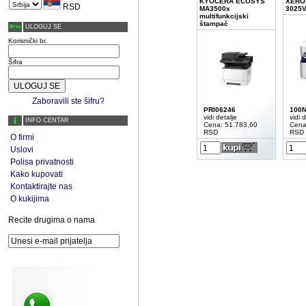
KYOCERA ECOSYS
XEROX
RSD
MA3500x
3025V
multifunkcijski
štampač
ULOGUJ SE
Korisnički br.
Šifra
Zaboravili ste šifru?
PRI06246
100
vidi detalje
vidi d
INFO CENTAR
Cena: 51.783,60
Cena
RSD
RSD
O firmi
Uslovi
Polisa privatnosti
Kako kupovati
Kontaktirajte nas
O kukijima
Recite drugima o nama