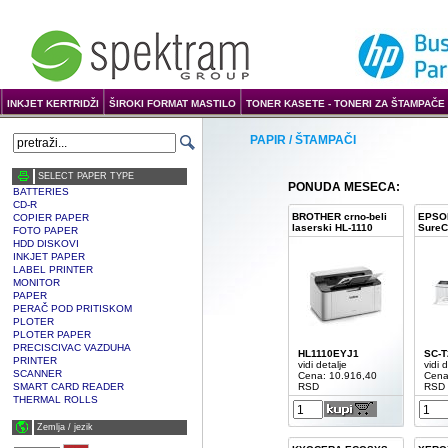
INKJET KERTRIDŽI
ŠIROKI FORMAT MASTILO
TONER KASETE - TONERI ZA ŠTAMPAČE 
PAPIR / ŠTAMPAČI
SELECT PAPER TYPE
PONUDA MESECA:
BATTERIES
CD-R
BROTHER crno-beli
EPSON
COPIER PAPER
laserski HL-1110
SureC
FOTO PAPER
HDD DISKOVI
INKJET PAPER
LABEL PRINTER
MONITOR
PAPER
PERAČ POD PRITISKOM
PLOTER
PLOTER PAPER
PRECISCIVAC VAZDUHA
HL1110EYJ1
SC-T
PRINTER
vidi detalje
vidi d
SCANNER
Cena: 10.916,40
Cena
SMART CARD READER
RSD
RSD
THERMAL ROLLS
Zemlja / јezik