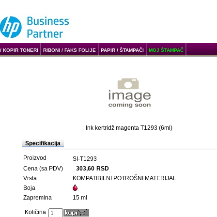
/ KOPIR TONERI
RIBONI / FAKS FOLIJE
PAPIR / ŠTAMPAČI
MOJ ŠTAMPAČ
Ink kertridž magenta T1293 (6ml)
Specifikacija
Proizvod
SI-T1293
Cena (sa PDV)
303,60
RSD
Vrsta
KOMPATIBILNI POTROŠNI MATERIJAL
Boja
Zapremina
15 ml
Količina