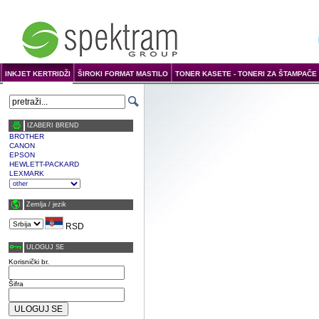
INKJET KERTRIDŽI
ŠIROKI FORMAT MASTILO
TONER KASETE - TONERI ZA ŠTAMPAČE 
IZABERI BREND
BROTHER
CANON
EPSON
HEWLETT-PACKARD
LEXMARK
Zemlja / јezik
RSD
ULOGUJ SE
Korisnički br.
Šifra