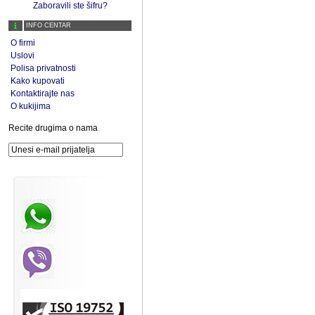
Zaboravili ste šifru?
INFO CENTAR
O firmi
Uslovi
Polisa privatnosti
Kako kupovati
Kontaktirajte nas
O kukijima
Recite drugima o nama