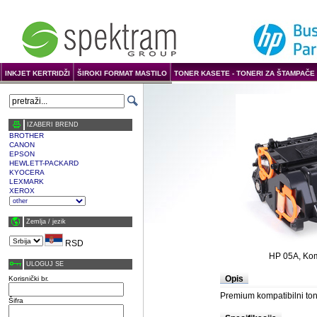
INKJET KERTRIDŽI
ŠIROKI FORMAT MASTILO
TONER KASETE - TONERI ZA ŠTAMPAČE 
IZABERI BREND
BROTHER
CANON
EPSON
HEWLETT-PACKARD
KYOCERA
LEXMARK
XEROX
Zemlja / јezik
RSD
HP 05A, Komp
ULOGUJ SE
Opis
Korisnički br.
Premium kompatibilni ton
Šifra