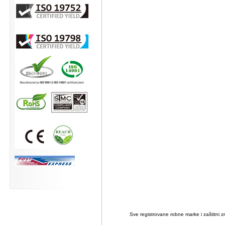
Sve registrovane robne marke i zaštitni zn