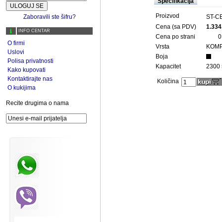
Specifikacija
Proizvod
Zaboravili ste šifru?
ST-C
Cena (sa PDV)
1.334
INFO CENTAR
Cena po strani
0
O firmi
Vrsta
KOMP
Uslovi
Boja
Polisa privatnosti
Kapacitet
2300 
Kako kupovati
Kontaktirajte nas
Količina
O kukijima
Recite drugima o nama