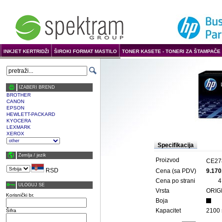
INKJET KERTRIDŽI
ŠIROKI FORMAT MASTILO
TONER KASETE - TONERI ZA ŠTAMPAČE 
IZABERI BREND
BROTHER
CANON
EPSON
HEWLETT-PACKARD
KYOCERA
LEXMARK
XEROX
Specifikacija
Zemlja / јezik
Proizvod
CE27
RSD
Cena (sa PDV)
9.170
Cena po strani
4
ULOGUJ SE
Vrsta
ORIG
Korisnički br.
Boja
Kapacitet
2100 
Šifra