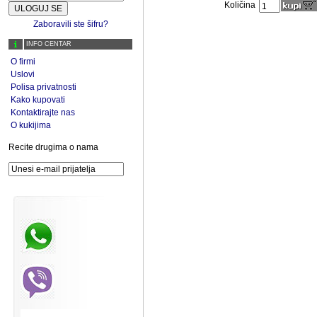
Količina
Zaboravili ste šifru?
INFO CENTAR
O firmi
Uslovi
Polisa privatnosti
Kako kupovati
Kontaktirajte nas
O kukijima
Recite drugima o nama