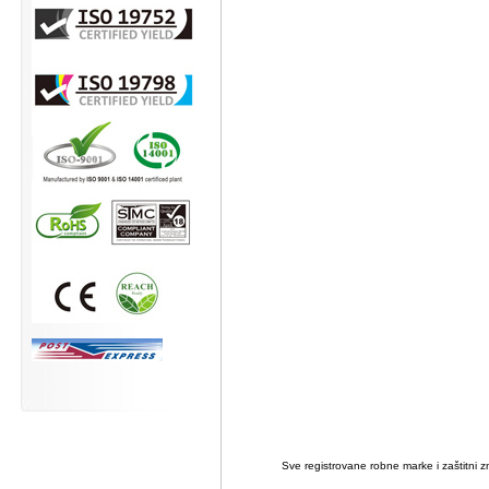
Sve registrovane robne marke i zaštitni zn