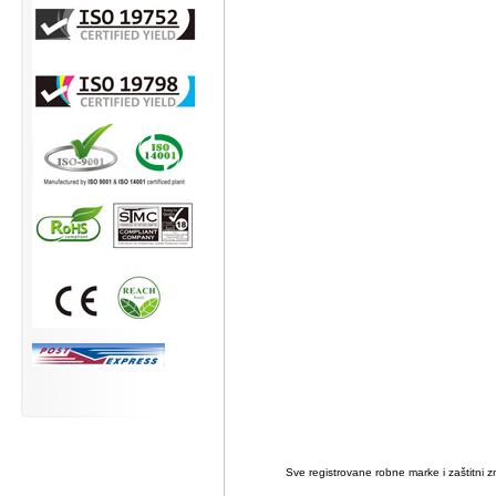
Sve registrovane robne marke i zaštitni zn