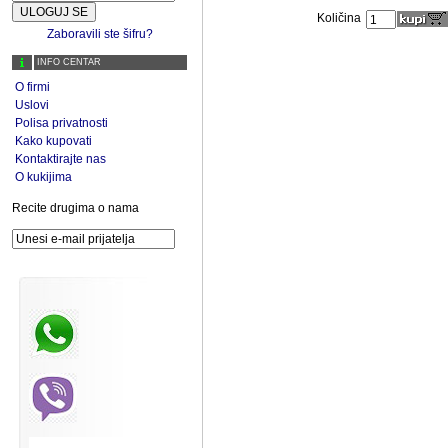
Količina
Zaboravili ste šifru?
INFO CENTAR
O firmi
Uslovi
Polisa privatnosti
Kako kupovati
Kontaktirajte nas
O kukijima
Recite drugima o nama