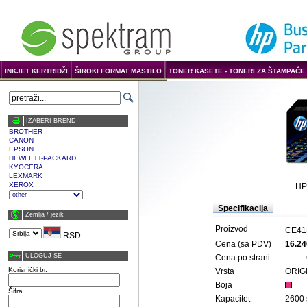
INKJET KERTRIDŽI
ŠIROKI FORMAT MASTILO
TONER KASETE - TONERI ZA ŠTAMPAČE 
IZABERI BREND
BROTHER
CANON
EPSON
HEWLETT-PACKARD
KYOCERA
LEXMARK
XEROX
HP
Specifikacija
Zemlja / јezik
Proizvod
CE41
RSD
Cena (sa PDV)
16.24
ULOGUJ SE
Cena po strani
Korisnički br.
Vrsta
ORIG
Boja
Šifra
Kapacitet
2600 