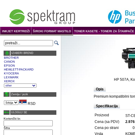
INKJET KERTRIDŽI
ŠIROKI FORMAT MASTILO
TONER KASETE - TONERI ZA ŠTAMPAČE 
IZABERI BREND
BROTHER
CANON
EPSON
HEWLETT-PACKARD
KYOCERA
LEXMARK
HP 507A, Kom
XEROX
Opis
Zemlja / јezik
Premium kompatibilni ton
RSD
Specifikacija
ULOGUJ SE
Proizvod
ST-C
Korisnički br.
Cena (sa PDV)
2.976
Cena po strani
0
Šifra
Vrsta
KOMP