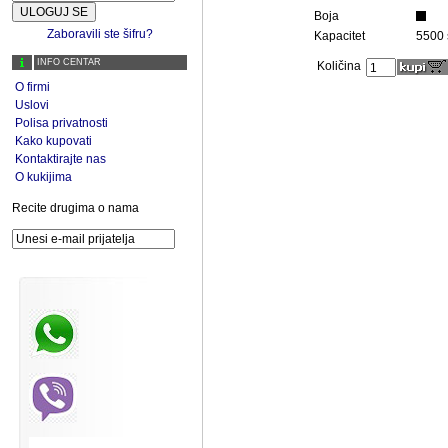
Boja
Zaboravili ste šifru?
Kapacitet
5500 
INFO CENTAR
Količina
O firmi
Uslovi
Polisa privatnosti
Kako kupovati
Kontaktirajte nas
O kukijima
Recite drugima o nama