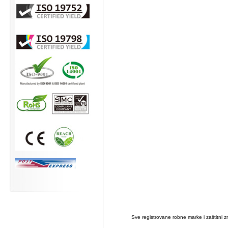
Sve registrovane robne marke i zaštitni zn