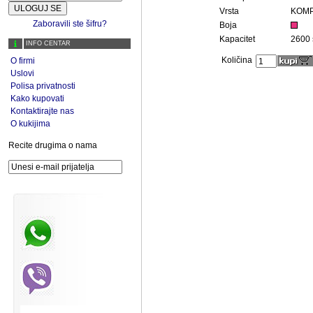
Vrsta
KOMP
Zaboravili ste šifru?
Boja
Kapacitet
2600 
INFO CENTAR
Količina
O firmi
Uslovi
Polisa privatnosti
Kako kupovati
Kontaktirajte nas
O kukijima
Recite drugima o nama