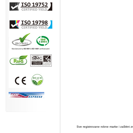
Sve registrovane robne marke i zaštitni zn