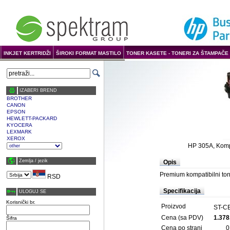
INKJET KERTRIDŽI
ŠIROKI FORMAT MASTILO
TONER KASETE - TONERI ZA ŠTAMPAČE 
IZABERI BREND
BROTHER
CANON
EPSON
HEWLETT-PACKARD
KYOCERA
LEXMARK
XEROX
HP 305A, Komp
Zemlja / јezik
Opis
Premium kompatibilni ton
RSD
Specifikacija
ULOGUJ SE
Korisnički br.
Proizvod
ST-C
Cena (sa PDV)
1.378
Šifra
Cena po strani
0