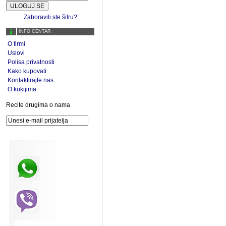
Zaboravili ste šifru?
INFO CENTAR
O firmi
Uslovi
Polisa privatnosti
Kako kupovati
Kontaktirajte nas
O kukijima
Recite drugima o nama