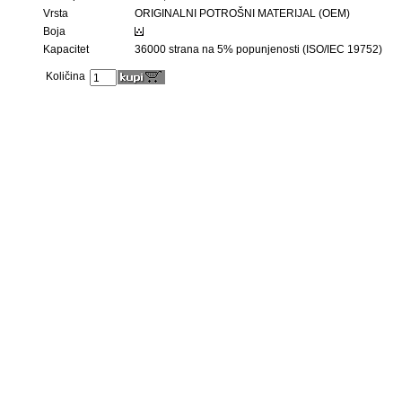
Vrsta
ORIGINALNI POTROŠNI MATERIJAL (OEM)
Boja
Kapacitet
36000 strana na 5% popunjenosti (ISO/IEC 19752)
Količina