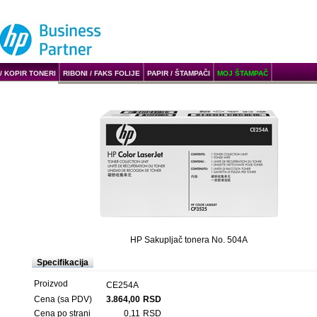
/ KOPIR TONERI
RIBONI / FAKS FOLIJE
PAPIR / ŠTAMPAČI
MOJ ŠTAMPAČ
HP Sakupljač tonera No. 504A
Specifikacija
Proizvod
CE254A
Cena (sa PDV)
3.864,00
RSD
Cena po strani
0,11
RSD