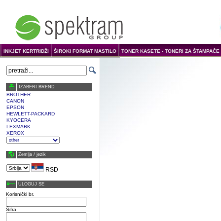
INKJET KERTRIDŽI
ŠIROKI FORMAT MASTILO
TONER KASETE - TONERI ZA ŠTAMPAČE 
IZABERI BREND
BROTHER
CANON
EPSON
HEWLETT-PACKARD
KYOCERA
LEXMARK
XEROX
Zemlja / јezik
RSD
ULOGUJ SE
Korisnički br.
Šifra