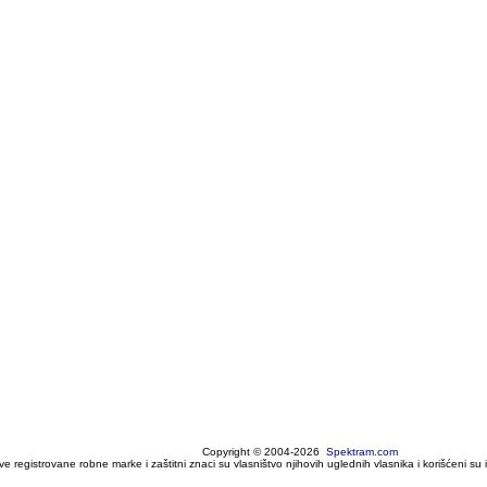
Copyright © 2004-2026
Spektram.com
ve registrovane robne marke i zaštitni znaci su vlasništvo njihovih uglednih vlasnika i korišćeni su 