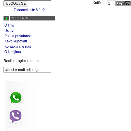
Količina
Zaboravili ste šifru?
INFO CENTAR
O firmi
Uslovi
Polisa privatnosti
Kako kupovati
Kontaktirajte nas
O kukijima
Recite drugima o nama