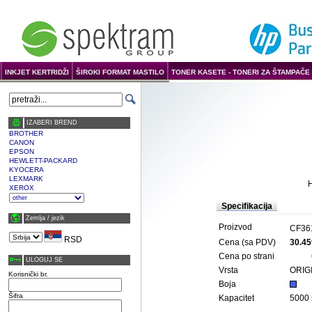
INKJET KERTRIDŽI
ŠIROKI FORMAT MASTILO
TONER KASETE - TONERI ZA ŠTAMPAČE 
IZABERI BREND
BROTHER
CANON
EPSON
HEWLETT-PACKARD
KYOCERA
LEXMARK
H
XEROX
Specifikacija
Zemlja / јezik
Proizvod
CF36
RSD
Cena (sa PDV)
30.45
Cena po strani
ULOGUJ SE
Vrsta
ORIG
Korisnički br.
Boja
Šifra
Kapacitet
5000 