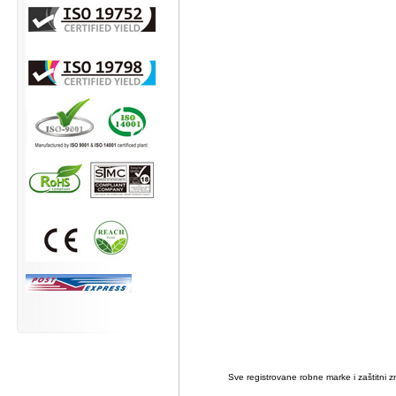
Sve registrovane robne marke i zaštitni zn