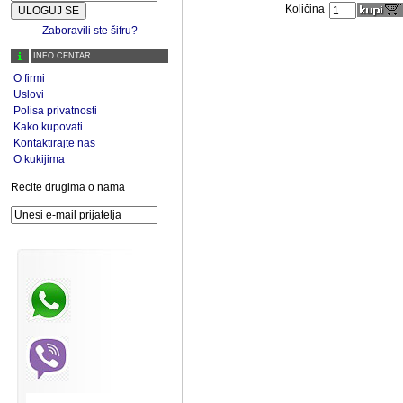
Količina
Zaboravili ste šifru?
INFO CENTAR
O firmi
Uslovi
Polisa privatnosti
Kako kupovati
Kontaktirajte nas
O kukijima
Recite drugima o nama