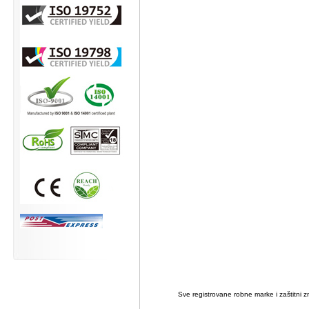
Sve registrovane robne marke i zaštitni zn