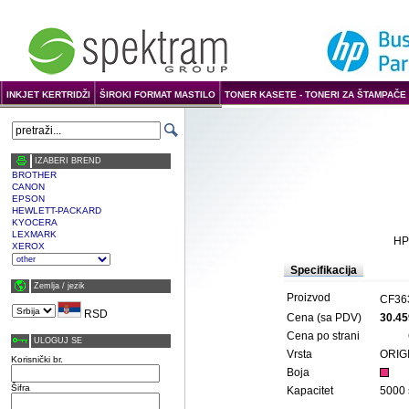
INKJET KERTRIDŽI
ŠIROKI FORMAT MASTILO
TONER KASETE - TONERI ZA ŠTAMPAČE 
IZABERI BREND
BROTHER
CANON
EPSON
HEWLETT-PACKARD
KYOCERA
LEXMARK
HP
XEROX
Specifikacija
Zemlja / јezik
Proizvod
CF36
RSD
Cena (sa PDV)
30.45
Cena po strani
ULOGUJ SE
Vrsta
ORIG
Korisnički br.
Boja
Šifra
Kapacitet
5000 