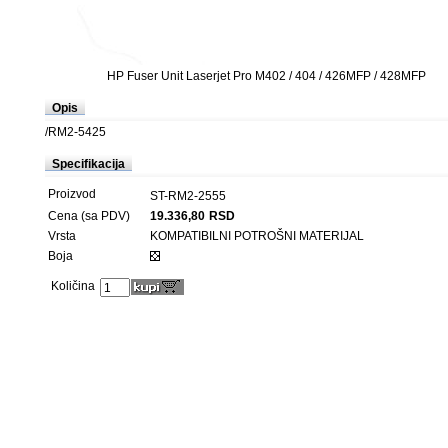
HP Fuser Unit Laserjet Pro M402 / 404 / 426MFP / 428MFP
Opis
/RM2-5425
Specifikacija
Proizvod
ST-RM2-2555
Cena (sa PDV)
19.336,80
RSD
Vrsta
KOMPATIBILNI POTROŠNI MATERIJAL
Boja
Količina