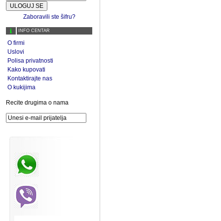
Zaboravili ste šifru?
INFO CENTAR
O firmi
Uslovi
Polisa privatnosti
Kako kupovati
Kontaktirajte nas
O kukijima
Recite drugima o nama