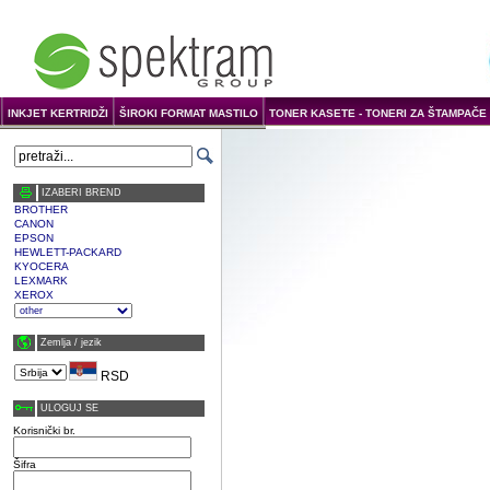
INKJET KERTRIDŽI
ŠIROKI FORMAT MASTILO
TONER KASETE - TONERI ZA ŠTAMPAČE 
IZABERI BREND
BROTHER
CANON
EPSON
HEWLETT-PACKARD
KYOCERA
LEXMARK
XEROX
Zemlja / јezik
RSD
ULOGUJ SE
Korisnički br.
Šifra