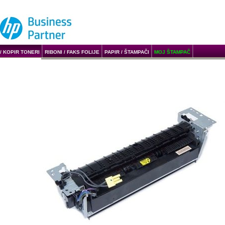
/ KOPIR TONERI
RIBONI / FAKS FOLIJE
PAPIR / ŠTAMPAČI
MOJ ŠTAMPAČ