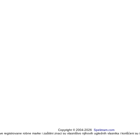
Copyright © 2004-2026
Spektram.com
ve registrovane robne marke i zaštitni znaci su vlasništvo njihovih uglednih vlasnika i korišćeni su 