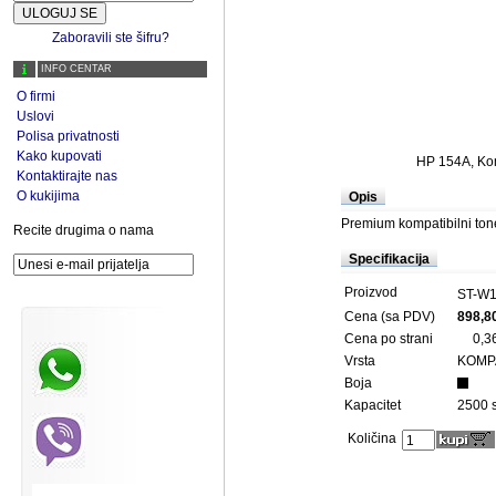
Zaboravili ste šifru?
INFO CENTAR
O firmi
Uslovi
Polisa privatnosti
Kako kupovati
HP 154A, Kom
Kontaktirajte nas
O kukijima
Opis
Premium kompatibilni tone
Recite drugima o nama
Specifikacija
Proizvod
ST-W
Cena (sa PDV)
898,8
Cena po strani
0,3
Vrsta
KOMPA
Boja
Kapacitet
2500 s
Količina