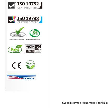
Sve registrovane robne marke i zaštitni zn