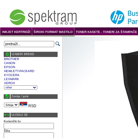
INKJET KERTRIDŽI
ŠIROKI FORMAT MASTILO
TONER KASETE - TONERI ZA ŠTAMPAČE 
IZABERI BREND
BROTHER
CANON
EPSON
HEWLETT-PACKARD
KYOCERA
LEXMARK
XEROX
Zemlja / јezik
RSD
ULOGUJ SE
Korisnički br.
Šifra