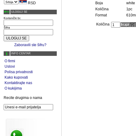
RSD
Boja
white
Količina
1pc
ULOGUJ SE
Format
610m
Korisnički br.
Količina
Šifra
Zaboravili ste šifru?
INFO CENTAR
O firmi
Uslovi
Polisa privatnosti
Kako kupovati
Kontaktirajte nas
O kukijima
Recite drugima o nama