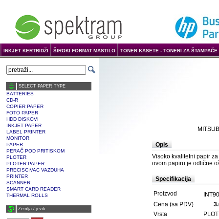
INKJET KERTRIDŽI
ŠIROKI FORMAT MASTILO
TONER KASETE - TONERI ZA ŠTAMPAČE 
SELECT PAPER TYPE
BATTERIES
CD-R
COPIER PAPER
FOTO PAPER
HDD DISKOVI
INKJET PAPER
MITSUBI
LABEL PRINTER
MONITOR
Opis
PAPER
PERAČ POD PRITISKOM
Visoko kvalitetni papir z
PLOTER
ovom papiru je odlične ošt
PLOTER PAPER
PRECISCIVAC VAZDUHA
PRINTER
Specifikacija
SCANNER
SMART CARD READER
Proizvod
INT90
THERMAL ROLLS
Cena (sa PDV)
3
Zemlja / јezik
Vrsta
PLOT