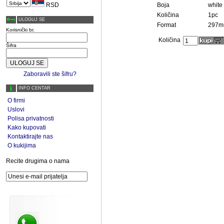
RSD
Boja
white
Količina
1pc
ULOGUJ SE
Format
297m
Korisnički br.
Količina
Šifra
Zaboravili ste šifru?
INFO CENTAR
O firmi
Uslovi
Polisa privatnosti
Kako kupovati
Kontaktirajte nas
O kukijima
Recite drugima o nama