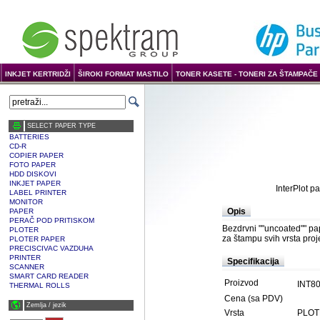
INKJET KERTRIDŽI
ŠIROKI FORMAT MASTILO
TONER KASETE - TONERI ZA ŠTAMPAČE 
SELECT PAPER TYPE
BATTERIES
CD-R
COPIER PAPER
FOTO PAPER
HDD DISKOVI
INKJET PAPER
InterPlot 
LABEL PRINTER
MONITOR
Opis
PAPER
PERAČ POD PRITISKOM
Bezdrvni ""uncoated"" pap
PLOTER
za štampu svih vrsta proj
PLOTER PAPER
PRECISCIVAC VAZDUHA
PRINTER
Specifikacija
SCANNER
SMART CARD READER
Proizvod
INT80
THERMAL ROLLS
Cena (sa PDV)
Zemlja / јezik
Vrsta
PLOT