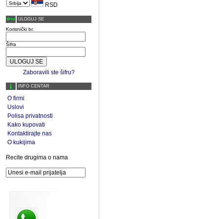
RSD
ULOGUJ SE
Korisnički br.
Šifra
Zaboravili ste šifru?
INFO CENTAR
O firmi
Uslovi
Polisa privatnosti
Kako kupovati
Kontaktirajte nas
O kukijima
Recite drugima o nama