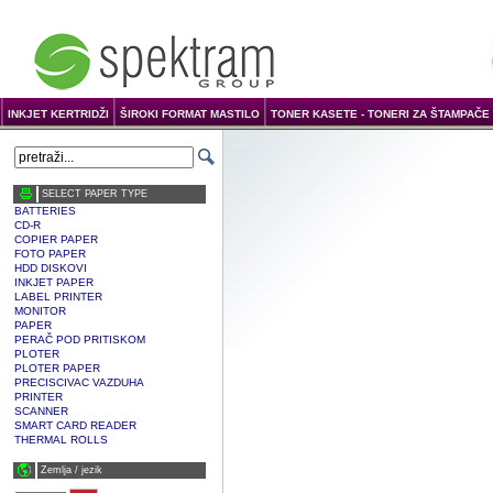
INKJET KERTRIDŽI
ŠIROKI FORMAT MASTILO
TONER KASETE - TONERI ZA ŠTAMPAČE 
SELECT PAPER TYPE
BATTERIES
CD-R
COPIER PAPER
FOTO PAPER
HDD DISKOVI
INKJET PAPER
LABEL PRINTER
MONITOR
PAPER
PERAČ POD PRITISKOM
PLOTER
PLOTER PAPER
PRECISCIVAC VAZDUHA
PRINTER
SCANNER
SMART CARD READER
THERMAL ROLLS
Zemlja / јezik