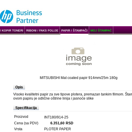
/ KOPIR TONERI
RIBONI / FAKS FOLIJE
PAPIR / ŠTAMPAČI
MOJ ŠTAMPAČ
MITSUBISHI Mat coated papir 914mm/25m 180g
Opis
Visoko kvalitetni papir za sve tipove plotera, premazan tankim filmom. Št
ovom papiru je odlične oštrine linija i jasnoće slike
Specifikacija
Proizvod
INT180/914-25
Cena (sa PDV)
6.351,60
RSD
Vrsta
PLOTER PAPER