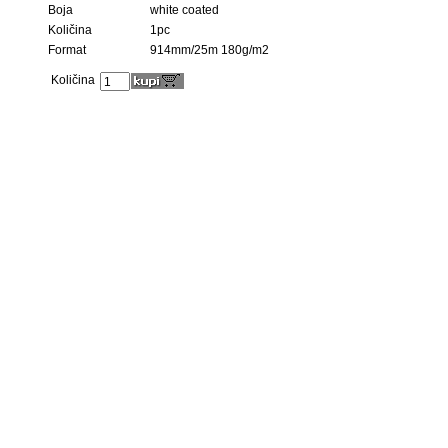
Boja
white coated
Količina
1pc
Format
914mm/25m 180g/m2
Količina