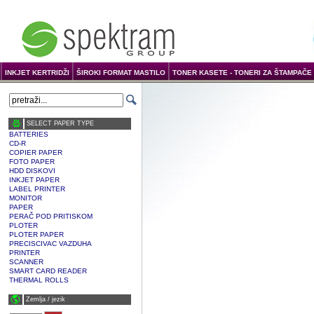
INKJET KERTRIDŽI
ŠIROKI FORMAT MASTILO
TONER KASETE - TONERI ZA ŠTAMPAČE 
SELECT PAPER TYPE
BATTERIES
CD-R
COPIER PAPER
FOTO PAPER
HDD DISKOVI
INKJET PAPER
LABEL PRINTER
MONITOR
PAPER
PERAČ POD PRITISKOM
PLOTER
PLOTER PAPER
PRECISCIVAC VAZDUHA
PRINTER
SCANNER
SMART CARD READER
THERMAL ROLLS
Zemlja / јezik