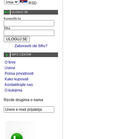
RSD
ULOGUJ SE
Korisnički br.
Šifra
Zaboravili ste šifru?
INFO CENTAR
O firmi
Uslovi
Polisa privatnosti
Kako kupovati
Kontaktirajte nas
O kukijima
Recite drugima o nama