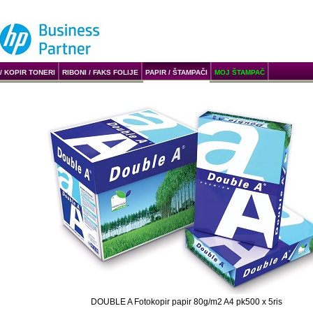
/ KOPIR TONERI
RIBONI / FAKS FOLIJE
PAPIR / ŠTAMPAČI
MOJ ŠTAMPAČ
DOUBLE A Fotokopir papir 80g/m2 A4 pk500 x 5ris