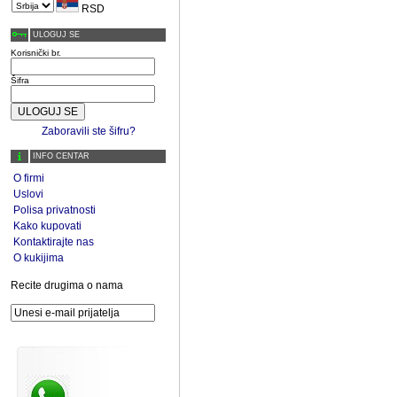
RSD
ULOGUJ SE
Korisnički br.
Šifra
Zaboravili ste šifru?
INFO CENTAR
O firmi
Uslovi
Polisa privatnosti
Kako kupovati
Kontaktirajte nas
O kukijima
Recite drugima o nama