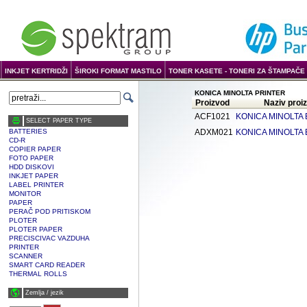
INKJET KERTRIDŽI
ŠIROKI FORMAT MASTILO
TONER KASETE - TONERI ZA ŠTAMPAČE 
KONICA MINOLTA PRINTER
Proizvod
Naziv proi
ACF1021
KONICA MINOLTA B
SELECT PAPER TYPE
BATTERIES
ADXM021
KONICA MINOLTA B
CD-R
COPIER PAPER
FOTO PAPER
HDD DISKOVI
INKJET PAPER
LABEL PRINTER
MONITOR
PAPER
PERAČ POD PRITISKOM
PLOTER
PLOTER PAPER
PRECISCIVAC VAZDUHA
PRINTER
SCANNER
SMART CARD READER
THERMAL ROLLS
Zemlja / јezik